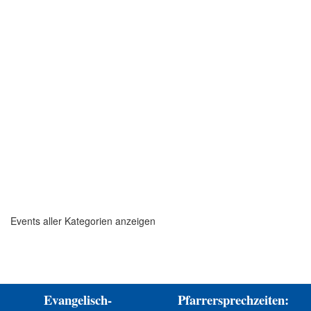
& more"
Bibelkreis in der
Klassen 5 - 7
Kapelle
19:00 Uhr
20:00 Uhr
Sitzung des GKR
Blankenhainer
Musizierkreis
Gottesdienste
Christenlehre
Hortabeteuer für alle Kinder
Teeny-Kirche Vorkonfirmanden Konfirmanden
Junge Gemeinde
Kirchenführung
Kirchenmusik
Gemeindekirchenrat
Gemeindekreise
Alle Kategorien ...
Events aller Kategorien anzeigen
Evangelisch-
Pfarrersprechzeiten: